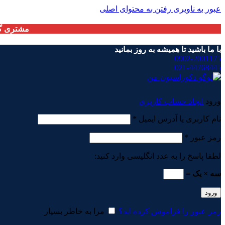
عبور به ناوبری
رفتن به محتوای اصلی
مشتری گر
با ما باشید تا همیشه به روز بمانید
0902-2001175
021-44768445
ورود
ایجاد حساب کاربری
الزامی
نام کاربری یا آدرس ایمیل
*
الزامی
رمز عبور
*
لطفا پاسخ را به عدد انگلیسی وارد کنید:
سه × یک =
ورود
رمز عبور را فراموش کرده اید؟
مرا به خاطر بسپار