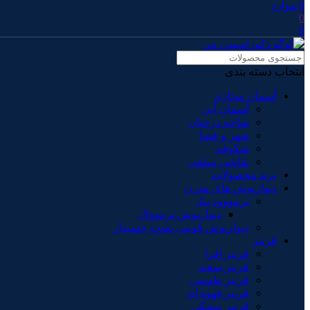
0
موارد
0
0
انتخاب دسته بندی
آسمان مجازی
آسمان آبی
شاخه درختان
شهر و فضا
شکوفه
نقاشی سقفی
برند محصولات
دیوارپوش های مدرن
ترمووود پنل
دیوارپوش ترمووال
دیوارپوش فومی پشت چسبدار
قرنیز
قرنیز افرا
قرنیز سفید
قرنیز طوسی
قرنیز قهوه ای
قرنیز مشکی