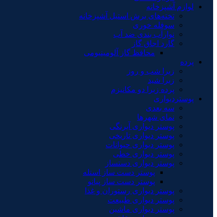
لوازم آشپزخانه
تخته‌های برش استیل آشپزخانه
سوفله خوری
نوارآب بندی ضد آب
گارد اجاق گاز
محافظ گاز آلومینیومی
پرده
زبرا شب و روز
زبرا شید
پرده زبرا دو مکانیزم
پوستردیواری
سه بعدی
نمای شهرها
پوستر دیواری آبرنگی
پوستر دیواری تاریخی
پوستر دیواری حیوانات
پوستر دیواری خطی
پوستر دیواری دستساز
پوستر دست ساز استله
پوستر دست ساز پیانو
پوستر دیواری رستوران و غذا
پوستر دیواری طبیعت
پوستر دیواری ماشین