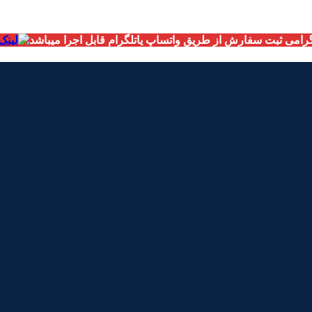
امی ثبت سفارش از طریق واتساپ یاتلگرام قابل اجرا میباشد