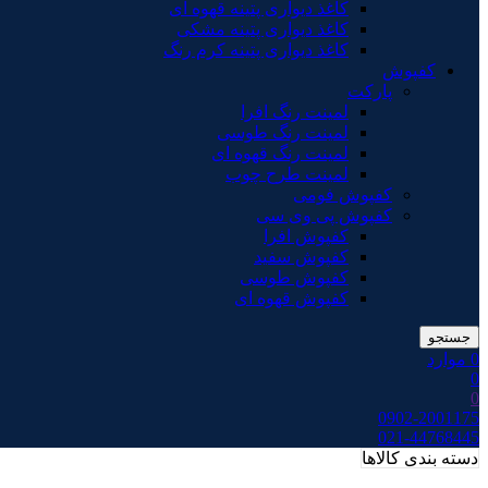
کاغذ دیواری پتینه قهوه ای
کاغذ دیواری پتینه مشکی
کاغذ دیواری پتینه کرم رنگ
کفپوش
پارکت
لمینت رنگ افرا
لمینت رنگ طوسی
لمینت رنگ قهوه ای
لمینت طرح چوب
کفپوش فومی
کفپوش پی وی سی
کفپوش افرا
کفپوش سفید
کفپوش طوسی
کفپوش قهوه ای
جستجو
0
موارد
0
0
0902-2001175
021-44768445
دسته بندی کالاها