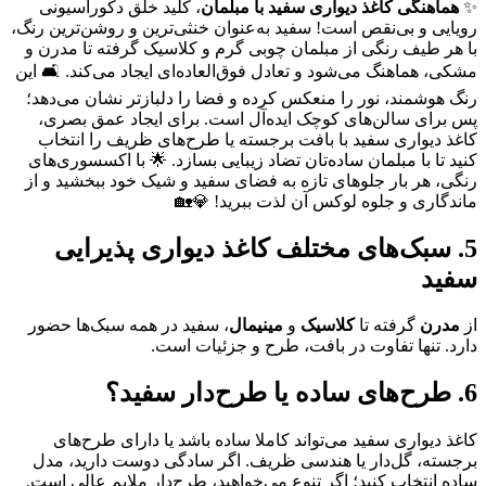
✨
هماهنگی کاغذ دیواری سفید با مبلمان
، کلید خلق دکوراسیونی
رویایی و بی‌نقص است! سفید به‌عنوان خنثی‌ترین و روشن‌ترین رنگ،
با هر طیف رنگی از مبلمان چوبی گرم و کلاسیک گرفته تا مدرن و
مشکی، هماهنگ می‌شود و تعادل فوق‌العاده‌ای ایجاد می‌کند. 🛋️ این
رنگ هوشمند، نور را منعکس کرده و فضا را دلبازتر نشان می‌دهد؛
پس برای سالن‌های کوچک ایده‌آل است. برای ایجاد عمق بصری،
کاغذ دیواری سفید با بافت برجسته یا طرح‌های ظریف را انتخاب
کنید تا با مبلمان ساده‌تان تضاد زیبایی بسازد. 🌟 با اکسسوری‌های
رنگی، هر بار جلوهای تازه به فضای سفید و شیک خود ببخشید و از
ماندگاری و جلوه لوکس آن لذت ببرید! 💎🏡
5. سبک‌های مختلف کاغذ دیواری پذیرایی
سفید
از
مدرن
گرفته تا
کلاسیک
و
مینیمال
، سفید در همه سبک‌ها حضور
دارد. تنها تفاوت در بافت، طرح و جزئیات است.
6. طرح‌های ساده یا طرح‌دار سفید؟
کاغذ دیواری سفید می‌تواند کاملا ساده باشد یا دارای طرح‌های
برجسته، گل‌دار یا هندسی ظریف. اگر سادگی دوست دارید، مدل
ساده انتخاب کنید؛ اگر تنوع می‌خواهید، طرح‌دار ملایم عالی است.