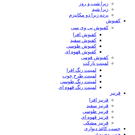
زبرا شب و روز
زبرا شید
پرده زبرا دو مکانیزم
کفپوش
کفپوش پی وی سی
کفپوش افرا
کفپوش سفید
کفپوش طوسی
کفپوش قهوه ای
کفپوش فومی
لمینت پارکت
لمینت رنگ افرا
لمینت طرح چوب
لمینت رنگ طوسی
لمینت رنگ قهوه ای
قرنیز
قرنیز افرا
قرنیز سفید
قرنیز طوسی
قرنیز قهوه ای
قرنیز مشکی
چسب کاغذ دیواری
چمن مصنوعی