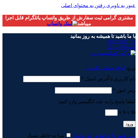
عبور به ناوبری
رفتن به محتوای اصلی
مشتری گرامی ثبت سفارش از طریق واتساپ یاتلگرام قابل اجرا
میباشد
با ما باشید تا همیشه به روز بمانید
0902-2001175
021-44768445
ورود
ایجاد حساب کاربری
الزامی
نام کاربری یا آدرس ایمیل
*
الزامی
رمز عبور
*
لطفا پاسخ را به عدد انگلیسی وارد کنید:
16 + 3 =
ورود
رمز عبور را فراموش کرده اید؟
مرا به خاطر بسپار