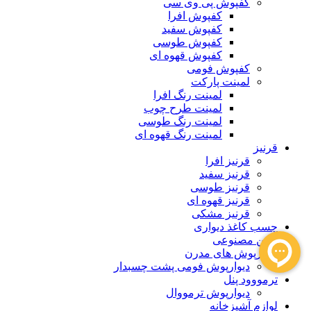
کفپوش پی وی سی
کفپوش افرا
کفپوش سفید
کفپوش طوسی
کفپوش قهوه ای
کفپوش فومی
لمینت پارکت
لمینت رنگ افرا
لمینت طرح چوب
لمینت رنگ طوسی
لمینت رنگ قهوه ای
قرنیز
قرنیز افرا
قرنیز سفید
قرنیز طوسی
قرنیز قهوه ای
قرنیز مشکی
چسب کاغذ دیواری
چمن مصنوعی
دیوارپوش های مدرن
دیوارپوش فومی پشت چسبدار
ترمووود پنل
دیوارپوش ترمووال
لوازم آشپزخانه