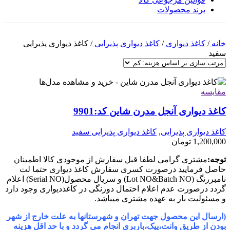
برند محصولات
خانه
/
کاغذ دیواری
/
کاغذ دیواری پذیرایی
/
کاغذ دیواری پذیرایی
سفید
مقایسه
کاغذ دیواری آنجل مدرن شاین کد:9901
کاغذ دیواری پذیرایی
,
کاغذ دیواری پذیرایی سفید
1,200,000
تومان
توجه:
مشتری گرامی لطفا قبل سفارش از موجودی کالا اطمینان
حاصل فرمایید درصورت کسری سفارش کاغذ دیواری حتما لت
نامبررنگ (Lot NO&Batch NO) و سریال محصول(Serial NO) اعلام
گردد درصورت عدم اعلام احتمال دورنگی در کاغذدیواری وجود دارد
و مسئولیت بار به عهده مشتری میباشد.
(ارسال این محصول جهت تهران و شهرستانها به علت خارج از شهر
بودن از طریق وانت،پیک،باربری انجام می گردد و با حد اقل هزینه