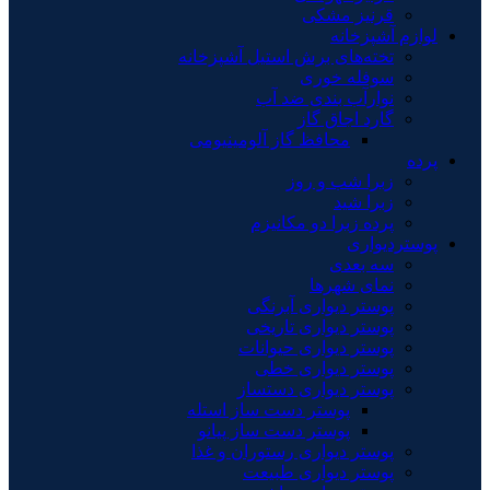
قرنیز مشکی
لوازم آشپزخانه
تخته‌های برش استیل آشپزخانه
سوفله خوری
نوارآب بندی ضد آب
گارد اجاق گاز
محافظ گاز آلومینیومی
پرده
زبرا شب و روز
زبرا شید
پرده زبرا دو مکانیزم
پوستردیواری
سه بعدی
نمای شهرها
پوستر دیواری آبرنگی
پوستر دیواری تاریخی
پوستر دیواری حیوانات
پوستر دیواری خطی
پوستر دیواری دستساز
پوستر دست ساز استله
پوستر دست ساز پیانو
پوستر دیواری رستوران و غذا
پوستر دیواری طبیعت