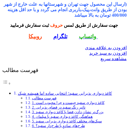
(ارسال این محصول جهت تهران و شهرستانها به علت خارج از شهر
بودن از طریق وانت،پیک،باربری انجام می گردد و با حد اقل هزینه
400/000 تومان به بالا میباشد
جهت سفارش از طریق لمس
حروف
ثبت سفارش فرمایید
واتساپ
تلگرام
روبیکا
افزودن به علاقه مندی
افزودن به سبد خرید
مشاهده سریع
فهرست مطالب
کاغذ دیواری پذیرایی سفید؛ انتخابی ساده اما همیشه شیک
فهرست مطالب
1. کاغذ دیواری سفید چیست و چرا محبوب است
2. تاثیر رنگ سفید در فضای پذیرایی
3. بزرگ‌تر نشان دادن فضا با کاغذ دیواری سفید
4. هماهنگی کاغذ دیواری سفید با مبلمان
5. سبک‌های مختلف کاغذ دیواری پذیرایی سفید
6. طرح‌های ساده یا طرح‌دار سفید؟