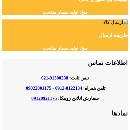
مواد اولیه بسیار مناسب
طریقه ارسال
مواد اولیه بسیار مناسب
اطلاعات تماس
تلفن ثابت:
91300238-021
تلفن همراه:
8122134-0912
-
09022001175
سفارش انلاین روبیکا:
09120921175
نمادها