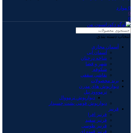
0
موارد
0
0
انتخاب دسته بندی
آسمان مجازی
آسمان آبی
شاخه درختان
شهر و فضا
شکوفه
نقاشی سقفی
برند محصولات
دیوارپوش های مدرن
ترمووود پنل
دیوارپوش ترمووال
دیوارپوش فومی پشت چسبدار
قرنیز
قرنیز افرا
قرنیز سفید
قرنیز طوسی
قرنیز قهوه ای