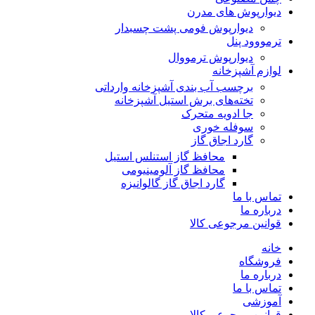
دیوارپوش های مدرن
دیوارپوش فومی پشت چسبدار
ترمووود پنل
دیوارپوش ترمووال
لوازم آشپزخانه
برچسب آب بندی آشپزخانه وارداتی
تخته‌های برش استیل آشپزخانه
جا ادویه متحرک
سوفله خوری
گارد اجاق گاز
محافظ گاز استنلس استیل
محافظ گاز آلومینیومی
گارد اجاق گاز گالوانیزه
تماس با ما
درباره ما
قوانین مرجوعی کالا
خانه
فروشگاه
درباره ما
تماس با ما
آموزشی
قوانین مرجوعی کالا