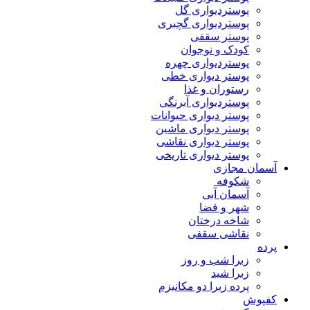
پوستردیواری گل
پوستردیواری گچبری
پوستر سقفی
کودک و نوجوان
پوستردیواری چهره
پوستر دیواری خطی
رستوران و غذا
پوستردیواری آبرنگی
پوستر دیواری حیوانات
پوستر دیواری ماشین
پوستر دیواری نقاشی
پوستر دیواری تاریخی
آسمان مجازی
شکوفه
آسمان آبی
شهر و فضا
شاخه درختان
نقاشی سقفی
پرده
زبرا شب و روز
زبرا شید
پرده زبرا دو مکانیزم
کفپوش