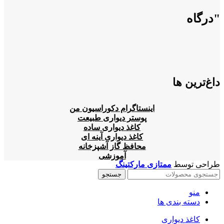
"درگاه
داغ‌ترین ها
اینستاگرام دکوراسیون من
پوستر دیواری طبیعت
کاغذ دیواری ساده
کاغذ دیواری آینه ای
محافظ گاز آشپزخانه
آموزشی
طراحی توسط
ممتازی مارکتینگ
جستجو
منو
دسته بندی ها
کاغذ دیواری