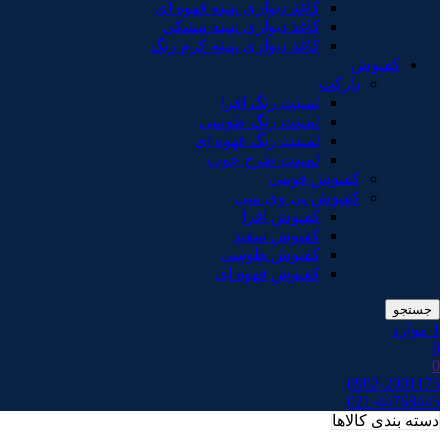
کاغذ دیواری پتینه قهوه ای
کاغذ دیواری پتینه مشکی
کاغذ دیواری پتینه کرم رنگ
کفپوش
پارکت
لمینت رنگ افرا
لمینت رنگ طوسی
لمینت رنگ قهوه ای
لمینت طرح چوب
کفپوش فومی
کفپوش پی وی سی
کفپوش افرا
کفپوش سفید
کفپوش طوسی
کفپوش قهوه ای
جستجو
1
موارد
0
0
0902-2001175
021-44768445
دسته بندی کالاها