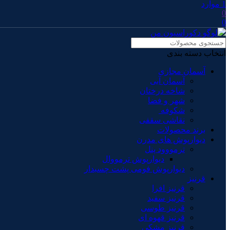
1
موارد
0
0
انتخاب دسته بندی
آسمان مجازی
آسمان آبی
شاخه درختان
شهر و فضا
شکوفه
نقاشی سقفی
برند محصولات
دیوارپوش های مدرن
ترمووود پنل
دیوارپوش ترمووال
دیوارپوش فومی پشت چسبدار
قرنیز
قرنیز افرا
قرنیز سفید
قرنیز طوسی
قرنیز قهوه ای
قرنیز مشکی