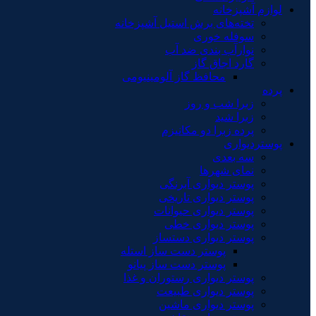
لوازم آشپزخانه
تخته‌های برش استیل آشپزخانه
سوفله خوری
نوارآب بندی ضد آب
گارد اجاق گاز
محافظ گاز آلومینیومی
پرده
زبرا شب و روز
زبرا شید
پرده زبرا دو مکانیزم
پوستردیواری
سه بعدی
نمای شهرها
پوستر دیواری آبرنگی
پوستر دیواری تاریخی
پوستر دیواری حیوانات
پوستر دیواری خطی
پوستر دیواری دستساز
پوستر دست ساز استله
پوستر دست ساز پیانو
پوستر دیواری رستوران و غذا
پوستر دیواری طبیعت
پوستر دیواری ماشین