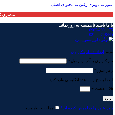
عبور به ناوبری
رفتن به محتوای اصلی
مشتری گر
با ما باشید تا همیشه به روز بمانید
0902-2001175
021-44768445
ورود
ایجاد حساب کاربری
الزامی
نام کاربری یا آدرس ایمیل
*
الزامی
رمز عبور
*
لطفا پاسخ را به عدد انگلیسی وارد کنید:
20 + هشت =
ورود
رمز عبور را فراموش کرده اید؟
مرا به خاطر بسپار