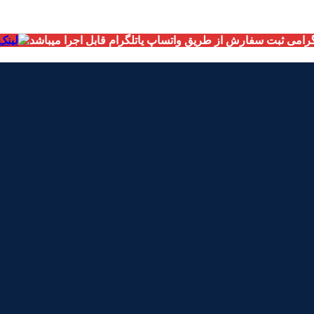
امی ثبت سفارش از طریق واتساپ یاتلگرام قابل اجرا میباشد