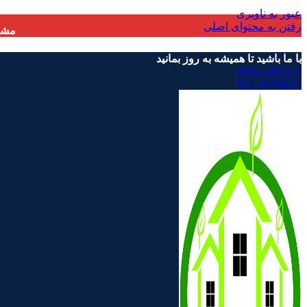
عبور به ناوبری
رفتن به محتوای اصلی
مشتر
با ما باشید تا همیشه به روز بمانید
0902-2001175
021-44768445