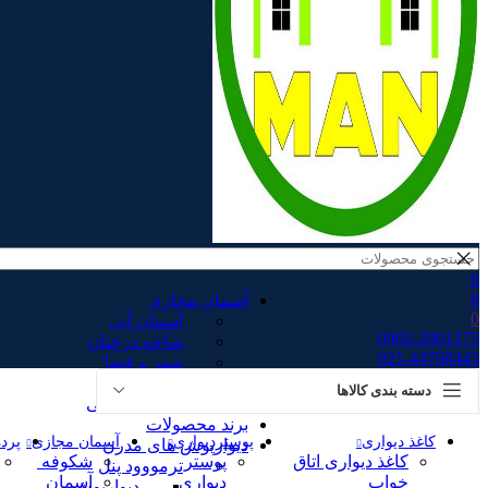
0
0
آسمان مجازی
0
آسمان آبی
0902-2001175
شاخه درختان
021-44768445
شهر و فضا
شکوفه
دسته بندی کالاها
نقاشی سقفی
برند محصولات
کاغذ دیواری
پوستردیواری
آسمان مجازی
پرده
دیوارپوش های مدرن
کاغذ دیواری اتاق
پوستر
شکوفه
ترمووود پنل
خواب
دیواری
آسمان
دیوارپوش