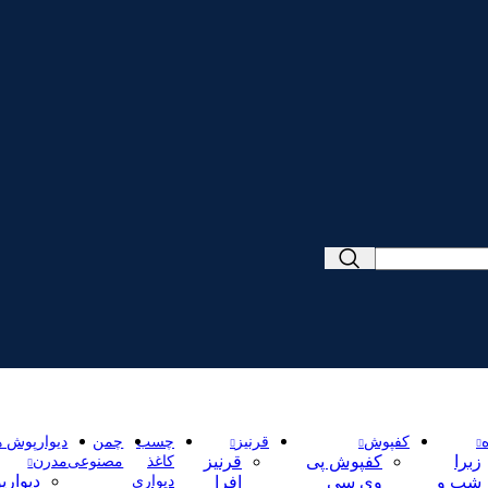
کفپوش
قرنیز
چسب
چمن
دیوارپوش ه
زبرا
کفپوش پی
قرنیز
کاغذ
مصنوعی
مدرن
دیوار
شب و
وی سی
افرا
دیواری