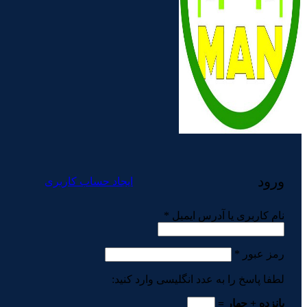
ورود
ایجاد حساب کاربری
الزامی
نام کاربری یا آدرس ایمیل
*
الزامی
رمز عبور
*
لطفا پاسخ را به عدد انگلیسی وارد کنید:
پانزده + چهار =