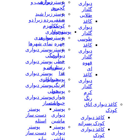
پوستردیواری
زبرا شب و
دیواری
تامبلر
روز
گچبری
گلدار
پوستر
زبرا شید
طلایی
لینکدین
سقفی
پرده زبرا دو
کاغذ
کودک و
مکانیزم
دیواری
واتساپ
نوجوان
پوستردیواری
گلدار
پوستردیواری
سه بعدی
طوسی
چهره
نمای شهرها
واتساپ
کاغذ
پوستر
پوستر دیواری
دیواری
دیواری
آبرنگی
تلگرام
گلدار
خطی
پوستر دیواری
قهوه
تاریخی
رستوران و
ای
غذا
پوستر دیواری
کاغذ
حیوانات
پوستردیواری
دیواری
آبرنگی
پوستر دیواری
گلدار
پوستر
خطی
کرم
دیواری
پوستر دیواری
رنگ
حیوانات
دستساز
کاغذ دیواری اتاق
پوستر
پوستر
کودک
دیواری
دست ساز
کاغذ دیواری
ماشین
استله
کودک پسرانه
پوستر
پوستر
کاغذ دیواری
دیواری
دست ساز
کودک
نقاشی
پیانو