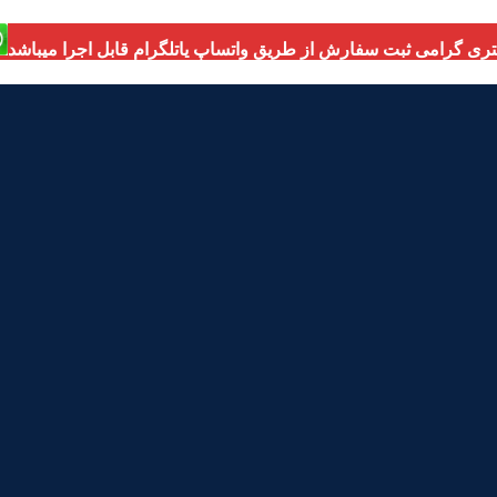
ی گرامی ثبت سفارش از طریق واتساپ یاتلگرام قابل اجرا میباشد