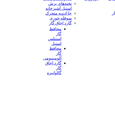
تخته‌های برش
استیل آشپزخانه
ر
جا ادویه متحرک
سوفله خوری
گارد اجاق گاز
محافظ
گاز
استنلس
استیل
محافظ
گاز
آلومینیومی
گارد اجاق
گاز
گالوانیزه