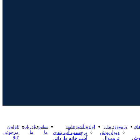
ای
ترمووود پنل
لوازم آشپزخانه
تماس با
درباره
قوانین
دیوارپوش
برچسب آب بندی
ما
ما
مرجوعی
پوش
ترمووال
آشپزخانه وارداتی
کالا