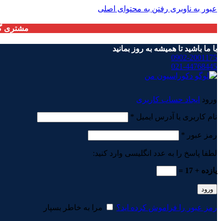
عبور به ناوبری
رفتن به محتوای اصلی
مشتری گر
با ما باشید تا همیشه به روز بمانید
0902-2001175
021-44768445
ورود
ایجاد حساب کاربری
الزامی
نام کاربری یا آدرس ایمیل
*
الزامی
رمز عبور
*
لطفا پاسخ را به عدد انگلیسی وارد کنید:
یازده + 17 =
ورود
رمز عبور را فراموش کرده اید؟
مرا به خاطر بسپار