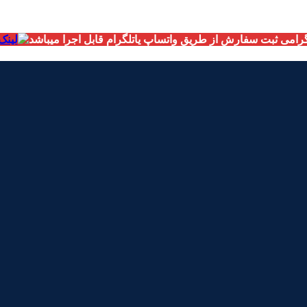
امی ثبت سفارش از طریق واتساپ یاتلگرام قابل اجرا میباشد