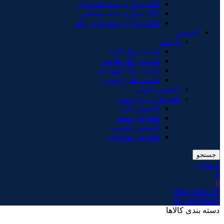
کاغذ دیواری پتینه قهوه ای
کاغذ دیواری پتینه مشکی
کاغذ دیواری پتینه کرم رنگ
کفپوش
پارکت
لمینت رنگ افرا
لمینت رنگ طوسی
لمینت رنگ قهوه ای
لمینت طرح چوب
کفپوش فومی
کفپوش پی وی سی
کفپوش افرا
کفپوش سفید
کفپوش طوسی
کفپوش قهوه ای
جستجو
0
موارد
0
0
0902-2001175
021-44768445
دسته بندی کالاها