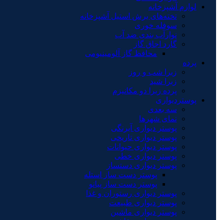
لوازم آشپزخانه
تخته‌های برش استیل آشپزخانه
سوفله خوری
نوارآب بندی ضد آب
گارد اجاق گاز
محافظ گاز آلومینیومی
پرده
زبرا شب و روز
زبرا شید
پرده زبرا دو مکانیزم
پوستردیواری
سه بعدی
نمای شهرها
پوستر دیواری آبرنگی
پوستر دیواری تاریخی
پوستر دیواری حیوانات
پوستر دیواری خطی
پوستر دیواری دستساز
پوستر دست ساز استله
پوستر دست ساز پیانو
پوستر دیواری رستوران و غذا
پوستر دیواری طبیعت
پوستر دیواری ماشین