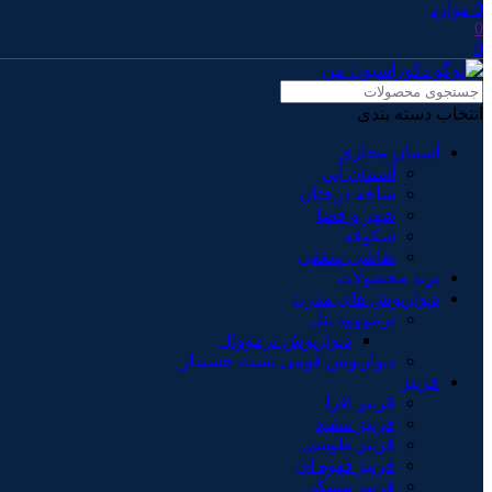
0
موارد
0
0
انتخاب دسته بندی
آسمان مجازی
آسمان آبی
شاخه درختان
شهر و فضا
شکوفه
نقاشی سقفی
برند محصولات
دیوارپوش های مدرن
ترمووود پنل
دیوارپوش ترمووال
دیوارپوش فومی پشت چسبدار
قرنیز
قرنیز افرا
قرنیز سفید
قرنیز طوسی
قرنیز قهوه ای
قرنیز مشکی