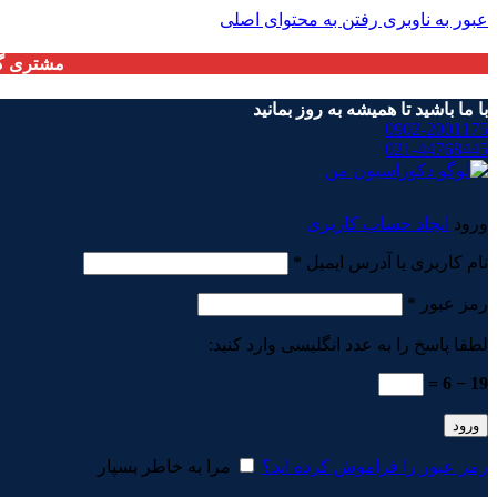
عبور به ناوبری
رفتن به محتوای اصلی
مشتری گر
با ما باشید تا همیشه به روز بمانید
0902-2001175
021-44768445
ورود
ایجاد حساب کاربری
الزامی
نام کاربری یا آدرس ایمیل
*
الزامی
رمز عبور
*
لطفا پاسخ را به عدد انگلیسی وارد کنید:
19 − 6 =
ورود
رمز عبور را فراموش کرده اید؟
مرا به خاطر بسپار