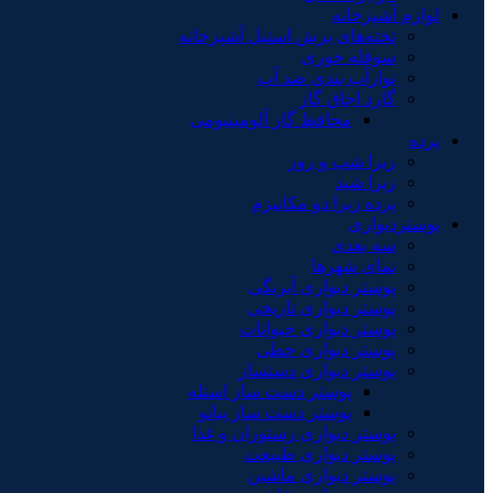
لوازم آشپزخانه
تخته‌های برش استیل آشپزخانه
سوفله خوری
نوارآب بندی ضد آب
گارد اجاق گاز
محافظ گاز آلومینیومی
پرده
زبرا شب و روز
زبرا شید
پرده زبرا دو مکانیزم
پوستردیواری
سه بعدی
نمای شهرها
پوستر دیواری آبرنگی
پوستر دیواری تاریخی
پوستر دیواری حیوانات
پوستر دیواری خطی
پوستر دیواری دستساز
پوستر دست ساز استله
پوستر دست ساز پیانو
پوستر دیواری رستوران و غذا
پوستر دیواری طبیعت
پوستر دیواری ماشین