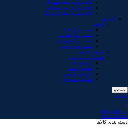
کاغذ دیواری پتینه قهوه ای
کاغذ دیواری پتینه مشکی
کاغذ دیواری پتینه کرم رنگ
کفپوش
پارکت
لمینت رنگ افرا
لمینت رنگ طوسی
لمینت رنگ قهوه ای
لمینت طرح چوب
کفپوش فومی
کفپوش پی وی سی
کفپوش افرا
کفپوش سفید
کفپوش طوسی
کفپوش قهوه ای
جستجو
0
موارد
0
0
0902-2001175
021-44768445
دسته بندی کالاها