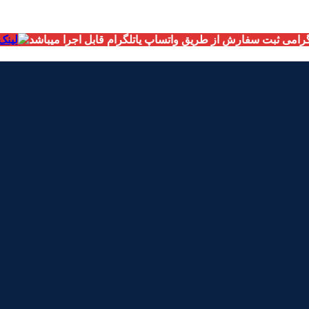
امی ثبت سفارش از طریق واتساپ یاتلگرام قابل اجرا میباشد