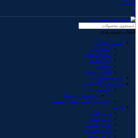
0
موارد
0
0
انتخاب دسته بندی
آسمان مجازی
آسمان آبی
شاخه درختان
شهر و فضا
شکوفه
نقاشی سقفی
برند محصولات
دیوارپوش های مدرن
ترمووود پنل
دیوارپوش ترمووال
دیوارپوش فومی پشت چسبدار
قرنیز
قرنیز افرا
قرنیز سفید
قرنیز طوسی
قرنیز قهوه ای
قرنیز مشکی