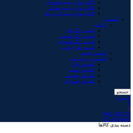
کاغذ دیواری پتینه قهوه ای
کاغذ دیواری پتینه مشکی
کاغذ دیواری پتینه کرم رنگ
کفپوش
پارکت
لمینت رنگ افرا
لمینت رنگ طوسی
لمینت رنگ قهوه ای
لمینت طرح چوب
کفپوش فومی
کفپوش پی وی سی
کفپوش افرا
کفپوش سفید
کفپوش طوسی
کفپوش قهوه ای
جستجو
0
موارد
0
0
0902-2001175
021-44768445
دسته بندی کالاها