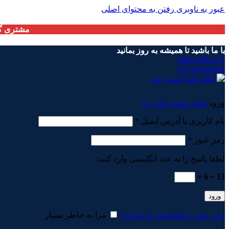
عبور به ناوبری
رفتن به محتوای اصلی
مشتری گر
با ما باشید تا همیشه به روز بمانید
0902-2001175
021-44768445
ورود
ایجاد حساب کاربری
الزامی
نام کاربری یا آدرس ایمیل
*
الزامی
رمز عبور
*
لطفا پاسخ را به عدد انگلیسی وارد کنید:
13 + 6 =
ورود
رمز عبور را فراموش کرده اید؟
مرا به خاطر بسپار