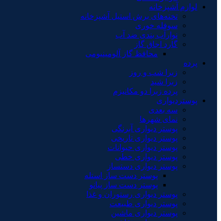
لوازم آشپزخانه
تخته‌های برش استیل آشپزخانه
سوفله خوری
نوارآب بندی ضد آب
گارد اجاق گاز
محافظ گاز آلومینیومی
پرده
زبرا شب و روز
زبرا شید
پرده زبرا دو مکانیزم
پوستردیواری
سه بعدی
نمای شهرها
پوستر دیواری آبرنگی
پوستر دیواری تاریخی
پوستر دیواری حیوانات
پوستر دیواری خطی
پوستر دیواری دستساز
پوستر دست ساز استله
پوستر دست ساز پیانو
پوستر دیواری رستوران و غذا
پوستر دیواری طبیعت
پوستر دیواری ماشین