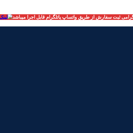
امی ثبت سفارش از طریق واتساپ یاتلگرام قابل اجرا میباشد