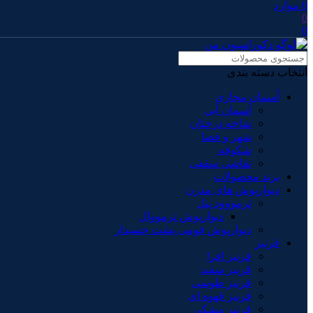
0
موارد
0
0
انتخاب دسته بندی
آسمان مجازی
آسمان آبی
شاخه درختان
شهر و فضا
شکوفه
نقاشی سقفی
برند محصولات
دیوارپوش های مدرن
ترمووود پنل
دیوارپوش ترمووال
دیوارپوش فومی پشت چسبدار
قرنیز
قرنیز افرا
قرنیز سفید
قرنیز طوسی
قرنیز قهوه ای
قرنیز مشکی