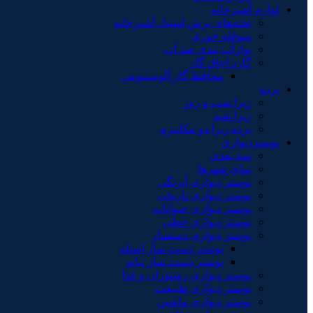
لوازم آشپزخانه
تخته‌های برش استیل آشپزخانه
سوفله خوری
نوارآب بندی ضد آب
گارد اجاق گاز
محافظ گاز آلومینیومی
پرده
زبرا شب و روز
زبرا شید
پرده زبرا دو مکانیزم
پوستردیواری
سه بعدی
نمای شهرها
پوستر دیواری آبرنگی
پوستر دیواری تاریخی
پوستر دیواری حیوانات
پوستر دیواری خطی
پوستر دیواری دستساز
پوستر دست ساز استله
پوستر دست ساز پیانو
پوستر دیواری رستوران و غذا
پوستر دیواری طبیعت
پوستر دیواری ماشین