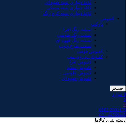
کاغذ دیواری پتینه قهوه ای
کاغذ دیواری پتینه مشکی
کاغذ دیواری پتینه کرم رنگ
کفپوش
پارکت
لمینت رنگ افرا
لمینت رنگ طوسی
لمینت رنگ قهوه ای
لمینت طرح چوب
کفپوش فومی
کفپوش پی وی سی
کفپوش افرا
کفپوش سفید
کفپوش طوسی
کفپوش قهوه ای
جستجو
0
موارد
0
0
0902-2001175
021-44768445
دسته بندی کالاها