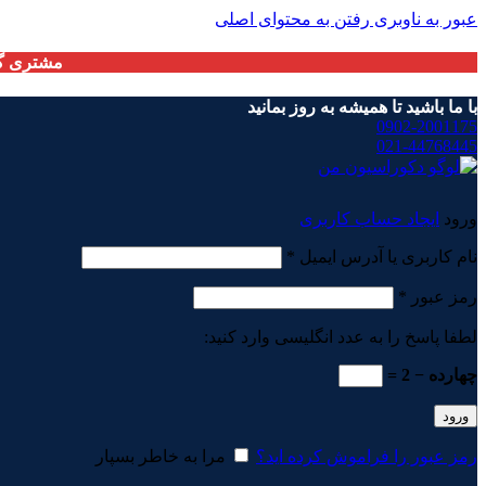
عبور به ناوبری
رفتن به محتوای اصلی
مشتری گر
با ما باشید تا همیشه به روز بمانید
0902-2001175
021-44768445
ورود
ایجاد حساب کاربری
الزامی
نام کاربری یا آدرس ایمیل
*
الزامی
رمز عبور
*
لطفا پاسخ را به عدد انگلیسی وارد کنید:
چهارده − 2 =
ورود
رمز عبور را فراموش کرده اید؟
مرا به خاطر بسپار