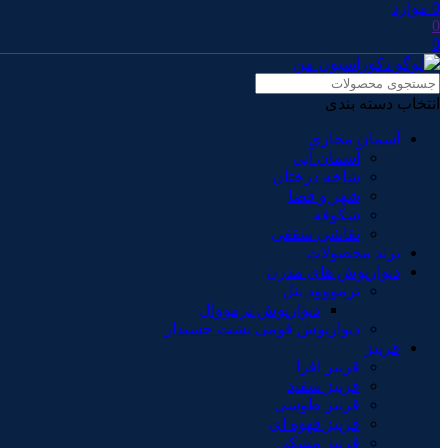
0
موارد
0
0
انتخاب دسته بندی
آسمان مجازی
آسمان آبی
شاخه درختان
شهر و فضا
شکوفه
نقاشی سقفی
برند محصولات
دیوارپوش های مدرن
ترمووود پنل
دیوارپوش ترمووال
دیوارپوش فومی پشت چسبدار
قرنیز
قرنیز افرا
قرنیز سفید
قرنیز طوسی
قرنیز قهوه ای
قرنیز مشکی