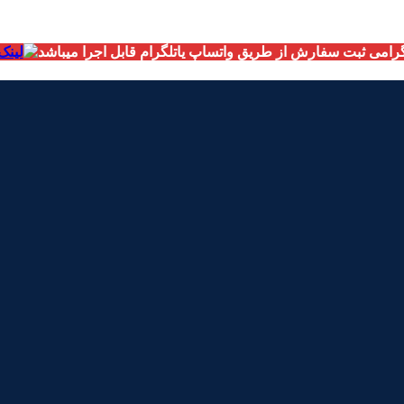
امی ثبت سفارش از طریق واتساپ یاتلگرام قابل اجرا میباشد