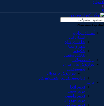
0
موارد
0
0
انتخاب دسته بندی
آسمان مجازی
آسمان آبی
شاخه درختان
شهر و فضا
شکوفه
نقاشی سقفی
برند محصولات
دیوارپوش های مدرن
ترمووود پنل
دیوارپوش ترمووال
دیوارپوش فومی پشت چسبدار
قرنیز
قرنیز افرا
قرنیز سفید
قرنیز طوسی
قرنیز قهوه ای
قرنیز مشکی