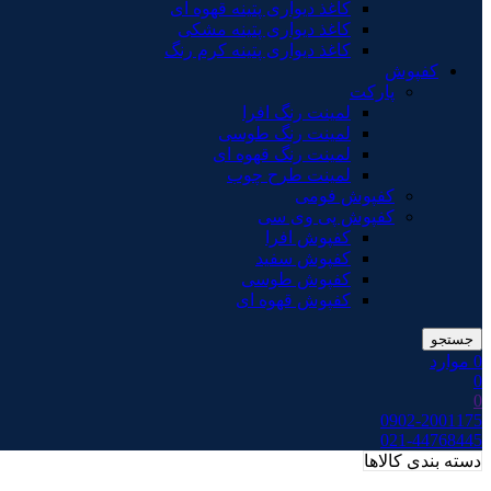
کاغذ دیواری پتینه قهوه ای
کاغذ دیواری پتینه مشکی
کاغذ دیواری پتینه کرم رنگ
کفپوش
پارکت
لمینت رنگ افرا
لمینت رنگ طوسی
لمینت رنگ قهوه ای
لمینت طرح چوب
کفپوش فومی
کفپوش پی وی سی
کفپوش افرا
کفپوش سفید
کفپوش طوسی
کفپوش قهوه ای
جستجو
0
موارد
0
0
0902-2001175
021-44768445
دسته بندی کالاها