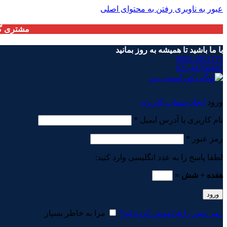
عبور به ناوبری
رفتن به محتوای اصلی
مشتری گر
با ما باشید تا همیشه به روز بمانید
0902-2001175
021-44768445
ورود
ایجاد حساب کاربری
الزامی
نام کاربری یا آدرس ایمیل
*
الزامی
رمز عبور
*
لطفا پاسخ را به عدد انگلیسی وارد کنید:
هفده + شش =
ورود
رمز عبور را فراموش کرده اید؟
مرا به خاطر بسپار