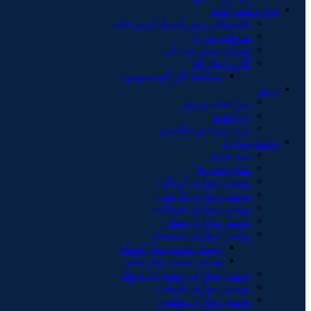
لوازم آشپزخانه
تخته‌های برش استیل آشپزخانه
سوفله خوری
نوارآب بندی ضد آب
گارد اجاق گاز
محافظ گاز آلومینیومی
پرده
زبرا شب و روز
زبرا شید
پرده زبرا دو مکانیزم
پوستردیواری
سه بعدی
نمای شهرها
پوستر دیواری آبرنگی
پوستر دیواری تاریخی
پوستر دیواری حیوانات
پوستر دیواری خطی
پوستر دیواری دستساز
پوستر دست ساز استله
پوستر دست ساز پیانو
پوستر دیواری رستوران و غذا
پوستر دیواری طبیعت
پوستر دیواری ماشین