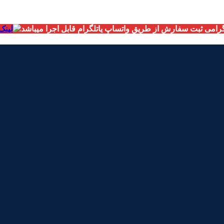
امی ثبت سفارش از طریق واتساپ یاتلگرام قابل اجرا میباشد