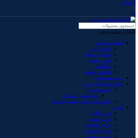
0
موارد
0
0
انتخاب دسته بندی
آسمان مجازی
آسمان آبی
شاخه درختان
شهر و فضا
شکوفه
نقاشی سقفی
برند محصولات
دیوارپوش های مدرن
ترمووود پنل
دیوارپوش ترمووال
دیوارپوش فومی پشت چسبدار
قرنیز
قرنیز افرا
قرنیز سفید
قرنیز طوسی
قرنیز قهوه ای
قرنیز مشکی