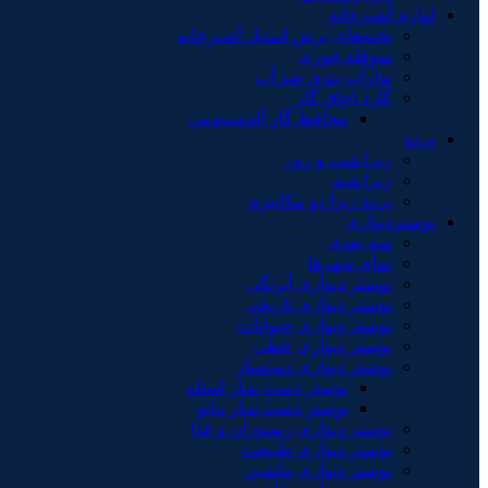
لوازم آشپزخانه
تخته‌های برش استیل آشپزخانه
سوفله خوری
نوارآب بندی ضد آب
گارد اجاق گاز
محافظ گاز آلومینیومی
پرده
زبرا شب و روز
زبرا شید
پرده زبرا دو مکانیزم
پوستردیواری
سه بعدی
نمای شهرها
پوستر دیواری آبرنگی
پوستر دیواری تاریخی
پوستر دیواری حیوانات
پوستر دیواری خطی
پوستر دیواری دستساز
پوستر دست ساز استله
پوستر دست ساز پیانو
پوستر دیواری رستوران و غذا
پوستر دیواری طبیعت
پوستر دیواری ماشین