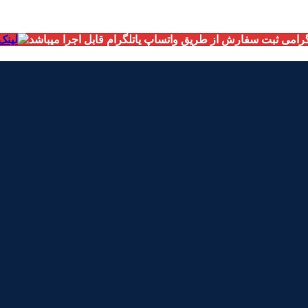
امی ثبت سفارش از طریق واتساپ یاتلگرام قابل اجرا میباشد