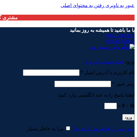
عبور به ناوبری
رفتن به محتوای اصلی
مشتری گر
با ما باشید تا همیشه به روز بمانید
0902-2001175
021-44768445
ورود
ایجاد حساب کاربری
الزامی
نام کاربری یا آدرس ایمیل
*
الزامی
رمز عبور
*
لطفا پاسخ را به عدد انگلیسی وارد کنید:
16 − 8 =
ورود
رمز عبور را فراموش کرده اید؟
مرا به خاطر بسپار