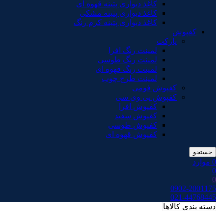
کاغذ دیواری پتینه قهوه ای
کاغذ دیواری پتینه مشکی
کاغذ دیواری پتینه کرم رنگ
کفپوش
پارکت
لمینت رنگ افرا
لمینت رنگ طوسی
لمینت رنگ قهوه ای
لمینت طرح چوب
کفپوش فومی
کفپوش پی وی سی
کفپوش افرا
کفپوش سفید
کفپوش طوسی
کفپوش قهوه ای
جستجو
0
موارد
0
0
0902-2001175
021-44768445
دسته بندی کالاها