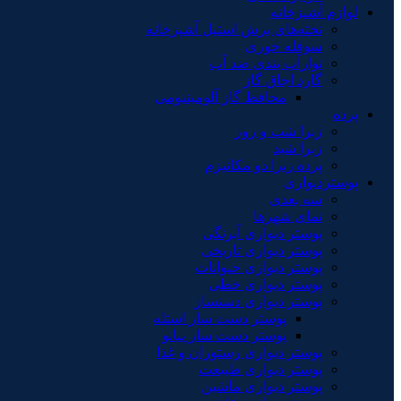
لوازم آشپزخانه
تخته‌های برش استیل آشپزخانه
سوفله خوری
نوارآب بندی ضد آب
گارد اجاق گاز
محافظ گاز آلومینیومی
پرده
زبرا شب و روز
زبرا شید
پرده زبرا دو مکانیزم
پوستردیواری
سه بعدی
نمای شهرها
پوستر دیواری آبرنگی
پوستر دیواری تاریخی
پوستر دیواری حیوانات
پوستر دیواری خطی
پوستر دیواری دستساز
پوستر دست ساز استله
پوستر دست ساز پیانو
پوستر دیواری رستوران و غذا
پوستر دیواری طبیعت
پوستر دیواری ماشین