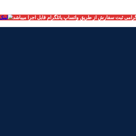
امی ثبت سفارش از طریق واتساپ یاتلگرام قابل اجرا میباشد