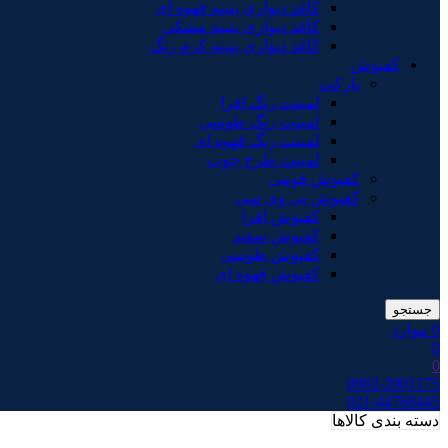
کاغذ دیواری پتینه قهوه ای
کاغذ دیواری پتینه مشکی
کاغذ دیواری پتینه کرم رنگ
کفپوش
پارکت
لمینت رنگ افرا
لمینت رنگ طوسی
لمینت رنگ قهوه ای
لمینت طرح چوب
کفپوش فومی
کفپوش پی وی سی
کفپوش افرا
کفپوش سفید
کفپوش طوسی
کفپوش قهوه ای
جستجو
0
موارد
0
0
0902-2001175
021-44768445
دسته بندی کالاها