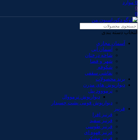
0
موارد
0
0
انتخاب دسته بندی
آسمان مجازی
آسمان آبی
شاخه درختان
شهر و فضا
شکوفه
نقاشی سقفی
برند محصولات
دیوارپوش های مدرن
ترمووود پنل
دیوارپوش ترمووال
دیوارپوش فومی پشت چسبدار
قرنیز
قرنیز افرا
قرنیز سفید
قرنیز طوسی
قرنیز قهوه ای
قرنیز مشکی