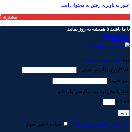
عبور به ناوبری
رفتن به محتوای اصلی
مشتری گر
با ما باشید تا همیشه به روز بمانید
0902-2001175
021-44768445
ورود
ایجاد حساب کاربری
الزامی
نام کاربری یا آدرس ایمیل
*
الزامی
رمز عبور
*
لطفا پاسخ را به عدد انگلیسی وارد کنید:
5 × 1 =
ورود
رمز عبور را فراموش کرده اید؟
مرا به خاطر بسپار