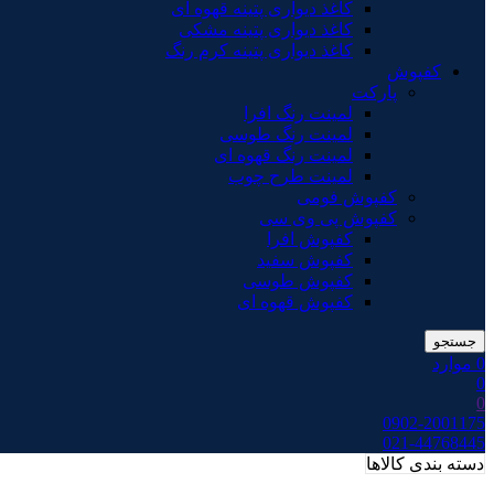
کاغذ دیواری پتینه قهوه ای
کاغذ دیواری پتینه مشکی
کاغذ دیواری پتینه کرم رنگ
کفپوش
پارکت
لمینت رنگ افرا
لمینت رنگ طوسی
لمینت رنگ قهوه ای
لمینت طرح چوب
کفپوش فومی
کفپوش پی وی سی
کفپوش افرا
کفپوش سفید
کفپوش طوسی
کفپوش قهوه ای
جستجو
0
موارد
0
0
0902-2001175
021-44768445
دسته بندی کالاها