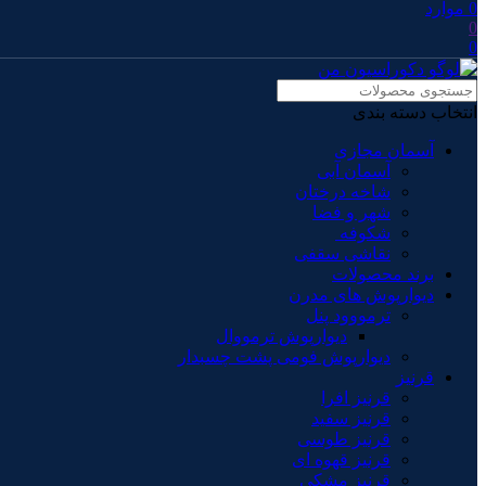
0
موارد
0
0
انتخاب دسته بندی
آسمان مجازی
آسمان آبی
شاخه درختان
شهر و فضا
شکوفه
نقاشی سقفی
برند محصولات
دیوارپوش های مدرن
ترمووود پنل
دیوارپوش ترمووال
دیوارپوش فومی پشت چسبدار
قرنیز
قرنیز افرا
قرنیز سفید
قرنیز طوسی
قرنیز قهوه ای
قرنیز مشکی