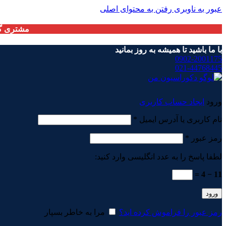
عبور به ناوبری
رفتن به محتوای اصلی
مشتری گر
با ما باشید تا همیشه به روز بمانید
0902-2001175
021-44768445
ورود
ایجاد حساب کاربری
الزامی
نام کاربری یا آدرس ایمیل
*
الزامی
رمز عبور
*
لطفا پاسخ را به عدد انگلیسی وارد کنید:
11 − 4 =
ورود
رمز عبور را فراموش کرده اید؟
مرا به خاطر بسپار