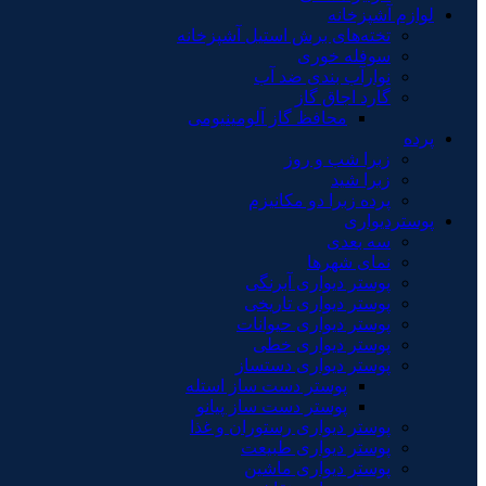
لوازم آشپزخانه
تخته‌های برش استیل آشپزخانه
سوفله خوری
نوارآب بندی ضد آب
گارد اجاق گاز
محافظ گاز آلومینیومی
پرده
زبرا شب و روز
زبرا شید
پرده زبرا دو مکانیزم
پوستردیواری
سه بعدی
نمای شهرها
پوستر دیواری آبرنگی
پوستر دیواری تاریخی
پوستر دیواری حیوانات
پوستر دیواری خطی
پوستر دیواری دستساز
پوستر دست ساز استله
پوستر دست ساز پیانو
پوستر دیواری رستوران و غذا
پوستر دیواری طبیعت
پوستر دیواری ماشین