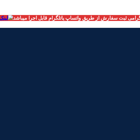
امی ثبت سفارش از طریق واتساپ یاتلگرام قابل اجرا میباشد