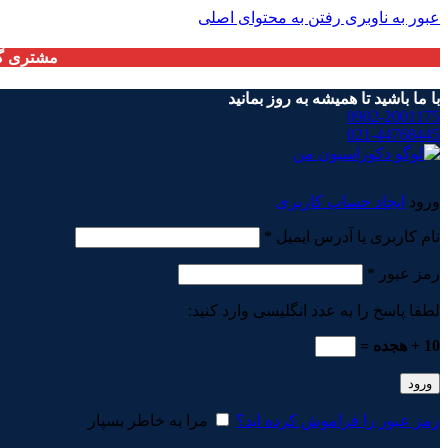
عبور به ناوبری
رفتن به محتوای اصلی
مشتری گر
با ما باشید تا همیشه به روز بمانید
0902-2001175
021-44768445
ورود
ایجاد حساب کاربری
الزامی
نام کاربری یا آدرس ایمیل
*
الزامی
رمز عبور
*
لطفا پاسخ را به عدد انگلیسی وارد کنید:
10 + هجده =
ورود
رمز عبور را فراموش کرده اید؟
مرا به خاطر بسپار