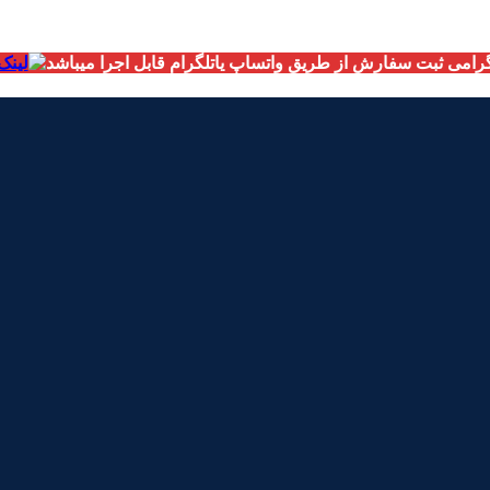
امی ثبت سفارش از طریق واتساپ یاتلگرام قابل اجرا میباشد