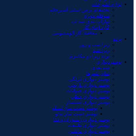
لوازم آشپزخانه
تخته‌های برش استیل آشپزخانه
سوفله خوری
نوارآب بندی ضد آب
گارد اجاق گاز
محافظ گاز آلومینیومی
پرده
زبرا شب و روز
زبرا شید
پرده زبرا دو مکانیزم
پوستردیواری
سه بعدی
نمای شهرها
پوستر دیواری آبرنگی
پوستر دیواری تاریخی
پوستر دیواری حیوانات
پوستر دیواری خطی
پوستر دیواری دستساز
پوستر دست ساز استله
پوستر دست ساز پیانو
پوستر دیواری رستوران و غذا
پوستر دیواری طبیعت
پوستر دیواری ماشین