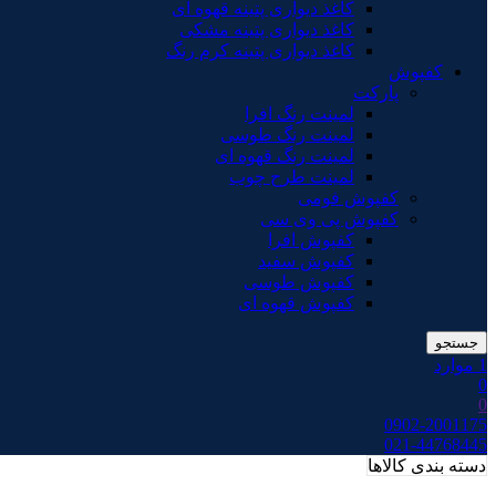
کاغذ دیواری پتینه قهوه ای
کاغذ دیواری پتینه مشکی
کاغذ دیواری پتینه کرم رنگ
کفپوش
پارکت
لمینت رنگ افرا
لمینت رنگ طوسی
لمینت رنگ قهوه ای
لمینت طرح چوب
کفپوش فومی
کفپوش پی وی سی
کفپوش افرا
کفپوش سفید
کفپوش طوسی
کفپوش قهوه ای
جستجو
1
موارد
0
0
0902-2001175
021-44768445
دسته بندی کالاها