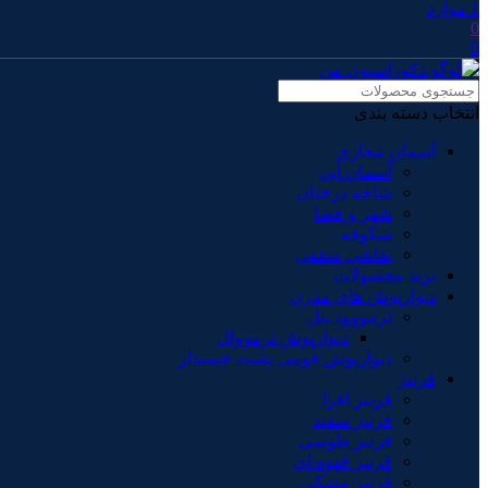
1
موارد
0
0
انتخاب دسته بندی
آسمان مجازی
آسمان آبی
شاخه درختان
شهر و فضا
شکوفه
نقاشی سقفی
برند محصولات
دیوارپوش های مدرن
ترمووود پنل
دیوارپوش ترمووال
دیوارپوش فومی پشت چسبدار
قرنیز
قرنیز افرا
قرنیز سفید
قرنیز طوسی
قرنیز قهوه ای
قرنیز مشکی