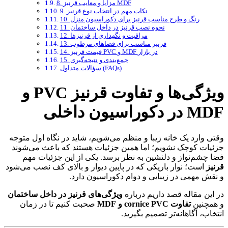
8. مزایا و معایب قرنیز MDF
9. نکات مهم در انتخاب نوع قرنیز
10. رنگ و طرح مناسب قرنیز برای دکوراسیون منزل
11. نحوه نصب قرنیز در داخل ساختمان
12. مراقبت و نگهداری از قرنیزها
13. قرنیز مناسب برای فضاهای مرطوب
14. قیمت قرنیز PVC و MDF در بازار
15. جمع‌بندی و نتیجه‌گیری
سؤالات متداول (FAQs)
ویژگی‌ها و تفاوت قرنیز PVC و
MDF در دکوراسیون داخلی
وقتی وارد یک خانه زیبا و منظم می‌شویم، شاید در نگاه اول متوجه
جزئیات کوچک نشویم؛ اما همین جزئیات هستند که باعث می‌شوند
فضا چشم‌نواز و دلنشین به نظر برسد. یکی از این جزئیات مهم
قرنیز
است؛ نوار باریکی که در پایین دیوار و بالای کف نصب می‌شود
و نقش مهمی در زیبایی و دوام دکوراسیون دارد.
در این مقاله قصد داریم درباره
ویژگی‌های قرنیز در داخل ساختمان
و همچنین
تفاوت cornice PVC و MDF
صحبت کنیم تا در زمان
انتخاب، آگاهانه‌تر تصمیم بگیرید.