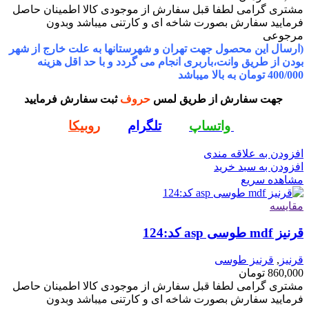
ممکن
مشتری گرامی لطفا قبل سفارش از موجودی کالا اطمینان حاصل
است
فرمایید سفارش بصورت شاخه ای و کارتنی میباشد وبدون
در
مرجوعی
صفحه
(ارسال این محصول جهت تهران و شهرستانها به علت خارج از شهر
محصول
بودن از طریق وانت،باربری انجام می گردد و با حد اقل هزینه
انتخاب
400/000 تومان به بالا میباشد
شوند
جهت سفارش از طریق لمس
حروف
ثبت سفارش فرمایید
واتساپ
تلگرام
روبیکا
افزودن به علاقه مندی
افزودن به سبد خرید
مشاهده سریع
مقایسه
قرنیز mdf طوسی asp کد:124
قرنیز
,
قرنیز طوسی
860,000
تومان
مشتری گرامی لطفا قبل سفارش از موجودی کالا اطمینان حاصل
فرمایید سفارش بصورت شاخه ای و کارتنی میباشد وبدون