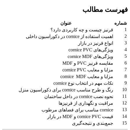
فهرست مطالب
شماره
عنوان
1
قرنیز چیست و چه کاربردی دارد؟
2
اهمیت استفاده از cornice در دکوراسیون داخلی
3
انواع قرنیز در بازار
4
ویژگی‌های cornice PVC
5
ویژگی‌های cornice MDF
6
مقایسه قرنیز PVC و MDF
7
مزایا و معایب cornice PVC
8
مزایا و معایب cornice MDF
9
نکات مهم در انتخاب نوع cornice
10
رنگ و طرح مناسب cornice برای دکوراسیون منزل
11
نحوه نصب cornice در داخل ساختمان
12
مراقبت و نگهداری از قرنیزها
13
cornice مناسب برای فضاهای مرطوب
14
قیمت cornice PVC و MDF در بازار
15
جمع‌بندی و نتیجه‌گیری