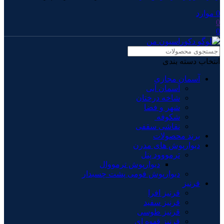
0
موارد
0
0
انتخاب دسته بندی
آسمان مجازی
آسمان آبی
شاخه درختان
شهر و فضا
شکوفه
نقاشی سقفی
برند محصولات
دیوارپوش های مدرن
ترمووود پنل
دیوارپوش ترمووال
دیوارپوش فومی پشت چسبدار
قرنیز
قرنیز افرا
قرنیز سفید
قرنیز طوسی
قرنیز قهوه ای