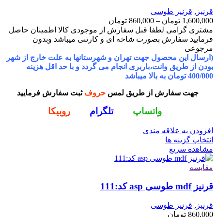
قرنیز
,
قرنیز طوسی
Price
1,600,000
تومان
–
860,000
تومان
range:
مشتری گرامی لطفا قبل سفارش از موجودی کالا اطمینان حاصل
860,000 تومان
فرمایید سفارش بصورت شاخه ای و کارتنی میباشد وبدون
through
مرجوعی
1,600,000 تومان
(ارسال این محصول جهت تهران و شهرستانها به علت خارج از شهر
بودن از طریق وانت،باربری انجام می گردد و با حد اقل هزینه
400/000 تومان به بالا میباشد
جهت سفارش از طریق لمس
حروف
ثبت سفارش فرمایید
واتساپ
تلگرام
روبیکا
افزودن به علاقه مندی
این
انتخاب گزینه ها
محصول
مشاهده سریع
دارای
انواع
مقایسه
مختلفی
قرنیز mdf طوسی asp کد:111
می
باشد.
گزینه
قرنیز
,
قرنیز طوسی
ها
860,000
تومان