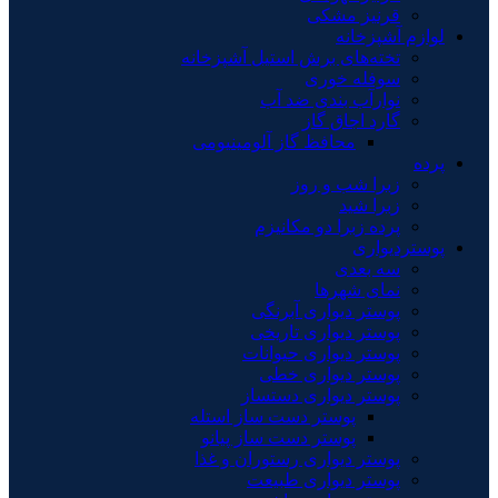
قرنیز مشکی
لوازم آشپزخانه
تخته‌های برش استیل آشپزخانه
سوفله خوری
نوارآب بندی ضد آب
گارد اجاق گاز
محافظ گاز آلومینیومی
پرده
زبرا شب و روز
زبرا شید
پرده زبرا دو مکانیزم
پوستردیواری
سه بعدی
نمای شهرها
پوستر دیواری آبرنگی
پوستر دیواری تاریخی
پوستر دیواری حیوانات
پوستر دیواری خطی
پوستر دیواری دستساز
پوستر دست ساز استله
پوستر دست ساز پیانو
پوستر دیواری رستوران و غذا
پوستر دیواری طبیعت