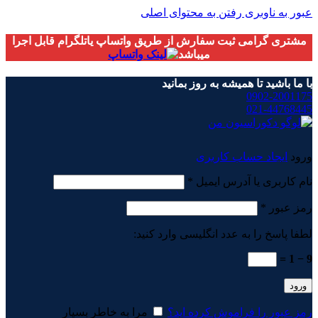
عبور به ناوبری
رفتن به محتوای اصلی
مشتری گرامی ثبت سفارش از طریق واتساپ یاتلگرام قابل اجرا
میباشد
با ما باشید تا همیشه به روز بمانید
0902-2001175
021-44768445
ورود
ایجاد حساب کاربری
الزامی
نام کاربری یا آدرس ایمیل
*
الزامی
رمز عبور
*
لطفا پاسخ را به عدد انگلیسی وارد کنید:
9 − 1 =
ورود
رمز عبور را فراموش کرده اید؟
مرا به خاطر بسپار