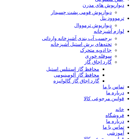
دیوارپوش های مدرن
دیوارپوش فومی پشت چسبدار
ترمووود پنل
دیوارپوش ترمووال
لوازم آشپزخانه
برچسب آب بندی آشپزخانه وارداتی
تخته‌های برش استیل آشپزخانه
جا ادویه متحرک
سوفله خوری
گارد اجاق گاز
محافظ گاز استنلس استیل
محافظ گاز آلومینیومی
گارد اجاق گاز گالوانیزه
تماس با ما
درباره ما
قوانین مرجوعی کالا
خانه
فروشگاه
درباره ما
تماس با ما
آموزشی
قوانین مرجوعی کالا