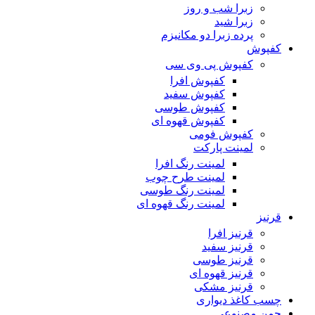
زبرا شب و روز
زبرا شید
پرده زبرا دو مکانیزم
کفپوش
کفپوش پی وی سی
کفپوش افرا
کفپوش سفید
کفپوش طوسی
کفپوش قهوه ای
کفپوش فومی
لمینت پارکت
لمینت رنگ افرا
لمینت طرح چوب
لمینت رنگ طوسی
لمینت رنگ قهوه ای
قرنیز
قرنیز افرا
قرنیز سفید
قرنیز طوسی
قرنیز قهوه ای
قرنیز مشکی
چسب کاغذ دیواری
چمن مصنوعی