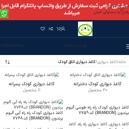
مشتری گرامی ثبت سفارش از طریق واتساپ یاتلگرام قابل اجرا
عبور به ناوبری
رفتن به محتوای اصلی
میباشد
21-44768445
0902-2001175
خانه
/
کاغذ دیواری
/
کاغذ دیواری اتاق کودک
کاغذ دیواری کودک دخترانه
کاغذ دیواری کودک پسرانه
30 محصول
11 محصول
کاغذ دیواری کودک راه راه طوسی آلبوم
برندون (BRANDON) کد:7759
کاغذ دیواری کودک راه راه آبی آلبوم
برندون (BRANDON) کد:7768
کاغذ دیواری
,
کاغذ دیواری راه راه
,
کاغذ