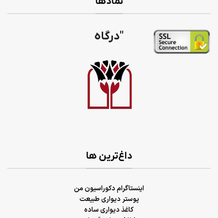
نمادها
"درگاه
داغ‌ترین ها
اینستاگرام دکوراسیون من
پوستر دیواری طبیعت
کاغذ دیواری ساده