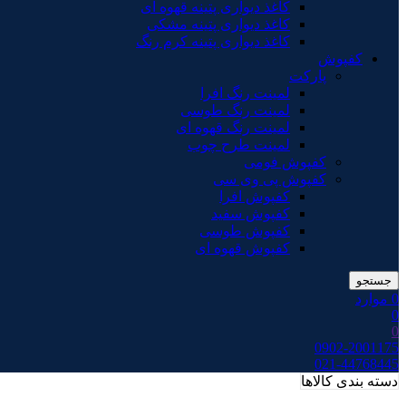
کاغذ دیواری پتینه قهوه ای
کاغذ دیواری پتینه مشکی
کاغذ دیواری پتینه کرم رنگ
کفپوش
پارکت
لمینت رنگ افرا
لمینت رنگ طوسی
لمینت رنگ قهوه ای
لمینت طرح چوب
کفپوش فومی
کفپوش پی وی سی
کفپوش افرا
کفپوش سفید
کفپوش طوسی
کفپوش قهوه ای
جستجو
0
موارد
0
0
0902-2001175
021-44768445
دسته بندی کالاها