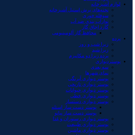
لوازم آشپزخانه
تخته‌های برش استیل آشپزخانه
سوفله خوری
نوارآب بندی ضد آب
گارد اجاق گاز
محافظ گاز آلومینیومی
پرده
زبرا شب و روز
زبرا شید
پرده زبرا دو مکانیزم
پوستردیواری
سه بعدی
نمای شهرها
پوستر دیواری آبرنگی
پوستر دیواری تاریخی
پوستر دیواری حیوانات
پوستر دیواری خطی
پوستر دیواری دستساز
پوستر دست ساز استله
پوستر دست ساز پیانو
پوستر دیواری رستوران و غذا
پوستر دیواری طبیعت
پوستر دیواری ماشین