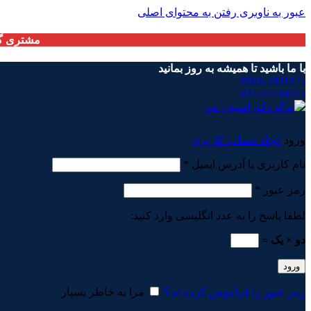
عبور به ناوبری
رفتن به محتوای اصلی
مشتری گر
با ما باشید تا همیشه به روز بمانید
0902-2001175
021-44768445
ورود
ایجاد حساب کاربری
الزامی
نام کاربری یا آدرس ایمیل
*
الزامی
رمز عبور
*
لطفا پاسخ را به عدد انگلیسی وارد کنید:
دو × یک =
ورود
رمز عبور را فراموش کرده اید؟
مرا به خاطر بسپار