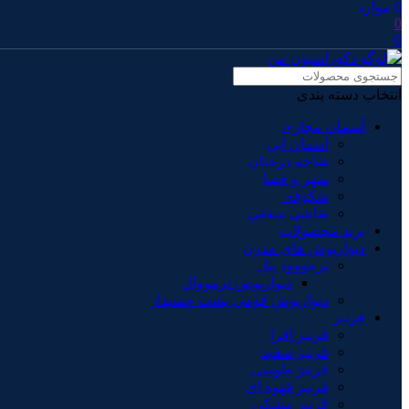
0
موارد
0
0
انتخاب دسته بندی
آسمان مجازی
آسمان آبی
شاخه درختان
شهر و فضا
شکوفه
نقاشی سقفی
برند محصولات
دیوارپوش های مدرن
ترمووود پنل
دیوارپوش ترمووال
دیوارپوش فومی پشت چسبدار
قرنیز
قرنیز افرا
قرنیز سفید
قرنیز طوسی
قرنیز قهوه ای
قرنیز مشکی