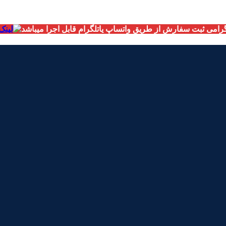
امی ثبت سفارش از طریق واتساپ یاتلگرام قابل اجرا میباشد