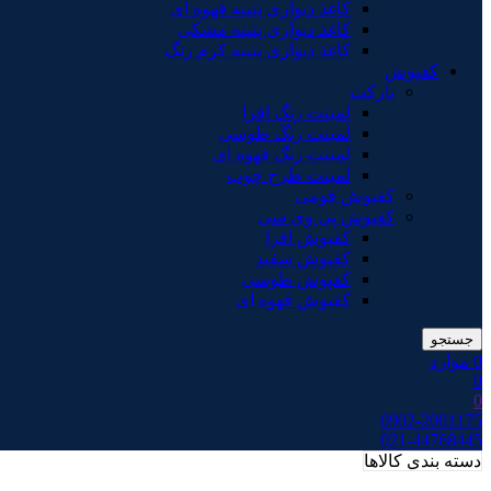
کاغذ دیواری پتینه قهوه ای
کاغذ دیواری پتینه مشکی
کاغذ دیواری پتینه کرم رنگ
کفپوش
پارکت
لمینت رنگ افرا
لمینت رنگ طوسی
لمینت رنگ قهوه ای
لمینت طرح چوب
کفپوش فومی
کفپوش پی وی سی
کفپوش افرا
کفپوش سفید
کفپوش طوسی
کفپوش قهوه ای
جستجو
0
موارد
0
0
0902-2001175
021-44768445
دسته بندی کالاها