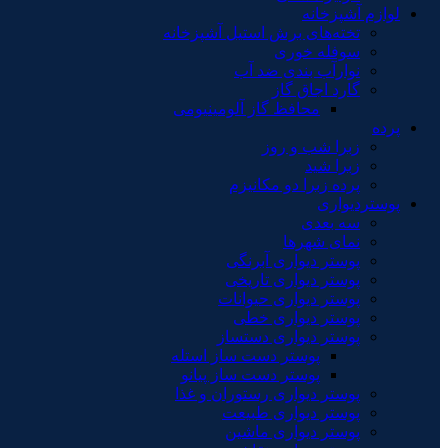
لوازم آشپزخانه
تخته‌های برش استیل آشپزخانه
سوفله خوری
نوارآب بندی ضد آب
گارد اجاق گاز
محافظ گاز آلومینیومی
پرده
زبرا شب و روز
زبرا شید
پرده زبرا دو مکانیزم
پوستردیواری
سه بعدی
نمای شهرها
پوستر دیواری آبرنگی
پوستر دیواری تاریخی
پوستر دیواری حیوانات
پوستر دیواری خطی
پوستر دیواری دستساز
پوستر دست ساز استله
پوستر دست ساز پیانو
پوستر دیواری رستوران و غذا
پوستر دیواری طبیعت
پوستر دیواری ماشین