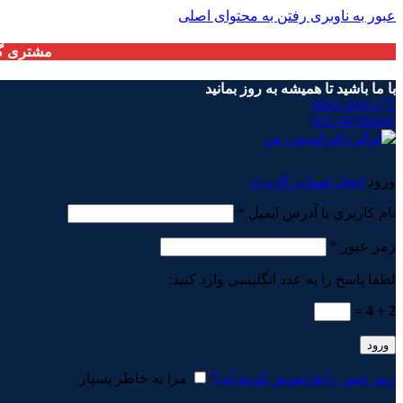
عبور به ناوبری
رفتن به محتوای اصلی
مشتری گر
با ما باشید تا همیشه به روز بمانید
0902-2001175
021-44768445
ورود
ایجاد حساب کاربری
الزامی
نام کاربری یا آدرس ایمیل
*
الزامی
رمز عبور
*
لطفا پاسخ را به عدد انگلیسی وارد کنید:
2 + 4 =
ورود
رمز عبور را فراموش کرده اید؟
مرا به خاطر بسپار