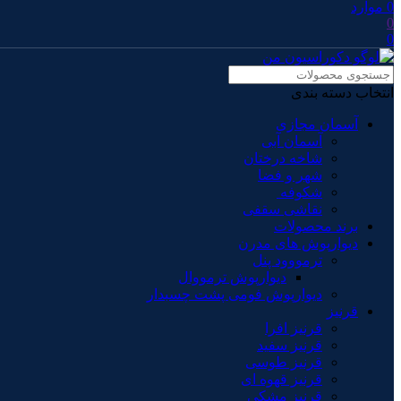
0
موارد
0
0
انتخاب دسته بندی
آسمان مجازی
آسمان آبی
شاخه درختان
شهر و فضا
شکوفه
نقاشی سقفی
برند محصولات
دیوارپوش های مدرن
ترمووود پنل
دیوارپوش ترمووال
دیوارپوش فومی پشت چسبدار
قرنیز
قرنیز افرا
قرنیز سفید
قرنیز طوسی
قرنیز قهوه ای
قرنیز مشکی