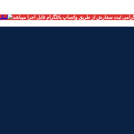
امی ثبت سفارش از طریق واتساپ یاتلگرام قابل اجرا میباشد